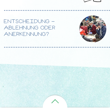
.............................................................
ENTSCHEIDUNG -
ABLEHNUNG ODER
ANERKENNUNG?
.............................................................