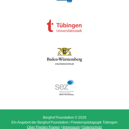
Berghof Foundation © 2026
Ein Angebot der Berghof Foundation / Friedenspädagogik Tübingen
Über Frieden Fragen
I
Impressum
I
Datenschutz