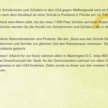
on Schülerinnen und Schülern in den USA gegen Waffengewalt sind ein Be
 nach dem Amoklauf an einer Schule in Parkland in Florida am 14. Feb
fand eine Aktion statt, bei der etwa 7.000 Paar Schuhe auf einer Rase
Schuhe standen für die Anzahl von Schülerinnen und Schülern, die in 
dene Demonstrationen und Proteste. Bei der „Raus-aus-der-Schule-D
ülerinnen und Schüler zur gleichen Zeit den Klassenraum verlassen. S
oklaufs gedacht.
ben“ (March for our lives) nahmen allein in Washington D.C. etwa 800
 die Einwohnerzahl der Stadt. An der Demonstration nahmen vor allem 
engesetze in den USA forderten. Dafür wurde es ihnen von den meisten S
iben.