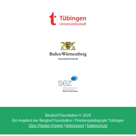
Berghof Foundation © 2026
Ein Angebot der Berghof Foundation / Friedenspädagogik Tübingen
Über Frieden Fragen
I
Impressum
I
Datenschutz