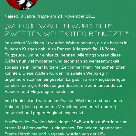
Najeeb, 9 Jahre, fragte am 24. November 2011
WELCHE WAFFEN WURDEN IM
ZWEITEN WELTKRIEG BENUTZT?
Im
zweiten Weltkrieg
wurden Waffen benutzt, die es bereits in
früheren Kriegen gab. Also Panzer, Kriegsschiffe, U-Boote,
Flugzeuge, um nur einige zu nennen. Allerdings waren diese
Waffen nun viel moderner und technisch so weiterentwickelt,
sodass sie in immer kürzerer Zeit immer mehr Menschen töten
konnten. Diese Waffen wurden im zweiten Weltkrieg in
ungeheuren Zahlen eingesetzt. Es gab in allen kriegsbeteiligten
Ländern eine große Rüstungsindustrie, die zehntausende von
Panzern und Flugzeugen herstellten.
Von Deutschland wurden im Zweiten Weltkrieg erstmals auch
Raketen (die so genannten Vergeltungswaffen V1 und V2)
entwickelt und gegen England eingesetzt.
Am Ende des Zweiten Weltkrieges 1945 wurden außerdem zum
ersten Mal
Atomwaffen
eingesetzt. Die beiden japanischen
Städte Hiroshima und Nagasaki wurden von der US-