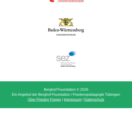
Berghof Foundation © 2026
Ein Angebot der Berghof Foundation / Friedenspädagogik Tübingen
Über Frieden Fragen
I
Impressum
I
Datenschutz