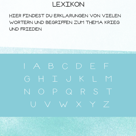
LEXIKON
HIER FINDEST DU ERKLÄRUNGEN VON VIELEN
WÖRTERN UND BEGRIFFEN ZUM THEMA KRIEG
UND FRIEDEN
1
A
B
C
D
E
F
G
H
I
J
K
L
M
N
O
P
Q
R
S
T
U
V
W
X
Y
Z