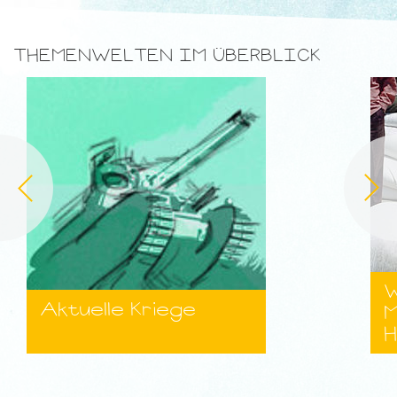
THEMENWELTEN IM ÜBERBLICK
W
Aktuelle Kriege
M
H