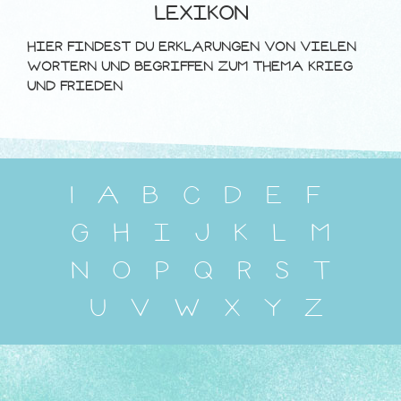
LEXIKON
HIER FINDEST DU ERKLÄRUNGEN VON VIELEN
WÖRTERN UND BEGRIFFEN ZUM THEMA KRIEG
UND FRIEDEN
1
A
B
C
D
E
F
G
H
I
J
K
L
M
N
O
P
Q
R
S
T
U
V
W
X
Y
Z