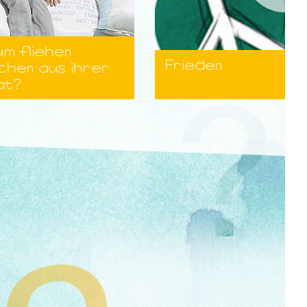
m fliehen
Frieden
chen aus ihrer
at?