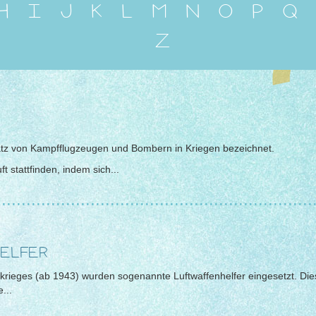
H
I
J
K
L
M
N
O
P
Q
Z
nsatz von Kampfflugzeugen und Bombern in Kriegen bezeichnet.
t stattfinden, indem sich...
................................................................
ELFER
rieges (ab 1943) wurden sogenannte Luftwaffenhelfer eingesetzt. Dies
...