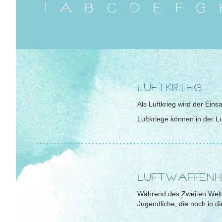
1
A
B
C
D
E
F
G
LUFTKRIEG
Als Luftkrieg wird der Ei
Luftkriege können in der Luf
.....................................................
LUFTWAFFENH
Während des Zweiten Weltk
Jugendliche, die noch in die