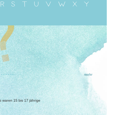
R
S
T
U
V
W
X
Y
.........
mehr
 waren 15 bis 17 jährige