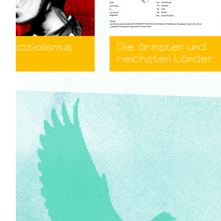
nalsozialismus
Die ärmsten und
reichsten Länder