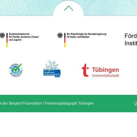
t der Berghof Foundation / Friedenspädagogik Tübingen
Ü