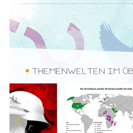
.....................................................
THEMENWELTEN IM ÜB