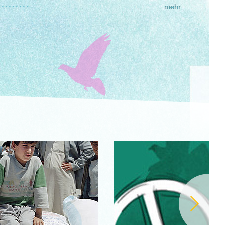
.........
mehr