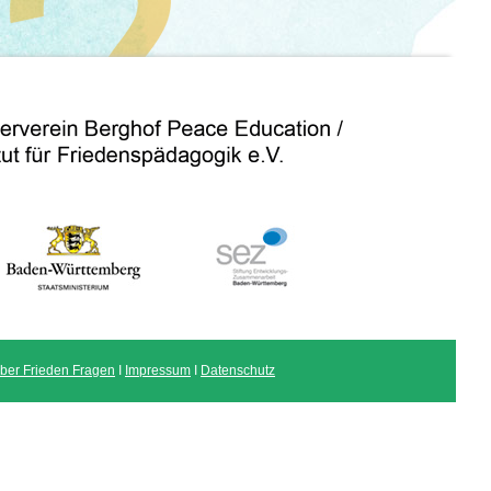
ber Frieden Fragen
I
Impressum
I
Datenschutz