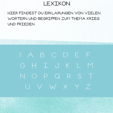
LEXIKON
HIER FINDEST DU ERKLÄRUNGEN VON VIELEN
WÖRTERN UND BEGRIFFEN ZUM THEMA KRIEG
UND FRIEDEN
1
A
B
C
D
E
F
G
H
I
J
K
L
M
N
O
P
Q
R
S
T
U
V
W
X
Y
Z