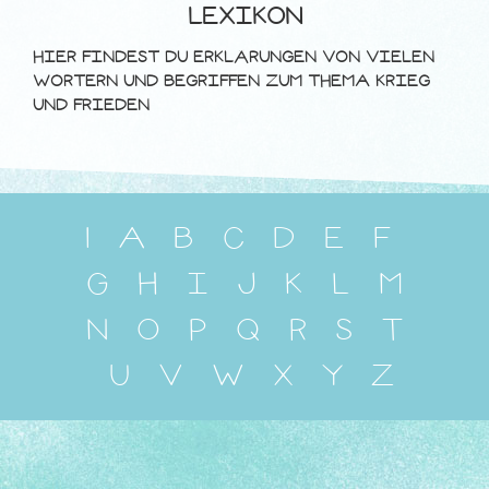
LEXIKON
HIER FINDEST DU ERKLÄRUNGEN VON VIELEN
WÖRTERN UND BEGRIFFEN ZUM THEMA KRIEG
UND FRIEDEN
1
A
B
C
D
E
F
G
H
I
J
K
L
M
N
O
P
Q
R
S
T
U
V
W
X
Y
Z