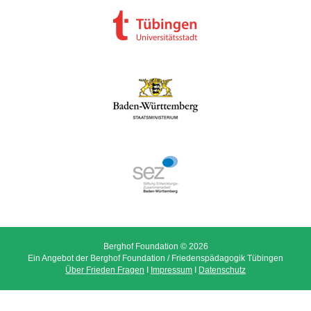
Berghof Foundation © 2026
Ein Angebot der Berghof Foundation / Friedenspädagogik Tübingen
Über Frieden Fragen
I
Impressum
I
Datenschutz