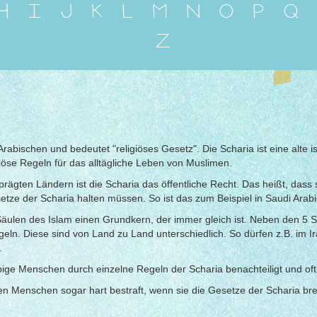
H
I
J
K
L
M
N
O
P
Q
Z
abischen und bedeutet "religiöses Gesetz". Die Scharia ist eine alte
giöse Regeln für das alltägliche Leben von Muslimen.
ägten Ländern ist die Scharia das öffentliche Recht. Das heißt, dass 
tze der Scharia halten müssen. So ist das zum Beispiel in Saudi Arabi
Säulen des Islam einen Grundkern, der immer gleich ist. Neben den 5 S
geln. Diese sind von Land zu Land unterschiedlich. So dürfen z.B. im I
.
ige Menschen durch einzelne Regeln der Scharia benachteiligt und oft
 Menschen sogar hart bestraft, wenn sie die Gesetze der Scharia br