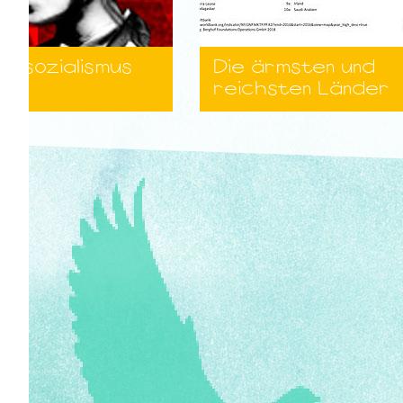
nalsozialismus
Die ärmsten und
reichsten Länder