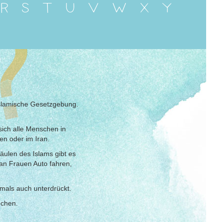
R
S
T
U
V
W
X
Y
 islamische Gesetzgebung.
sich alle Menschen in
en oder im Iran.
äulen des Islams gibt es
ran Frauen Auto fahren,
mals auch unterdrückt.
echen.