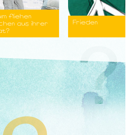
m fliehen
Frieden
chen aus ihrer
at?