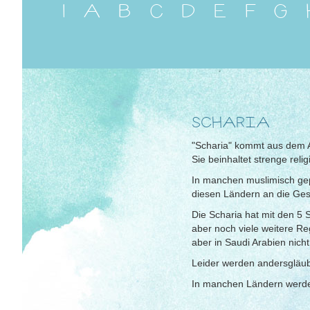
1
A
B
C
D
E
F
G
SCHARIA
"Scharia" kommt aus dem Ar
Sie beinhaltet strenge reli
In manchen muslimisch gepr
diesen Ländern an die Gese
Die Scharia hat mit den 5 
aber noch viele weitere Re
aber in Saudi Arabien nicht
Leider werden andersgläub
In manchen Ländern werden