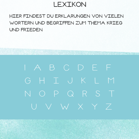
LEXIKON
HIER FINDEST DU ERKLÄRUNGEN VON VIELEN
WÖRTERN UND BEGRIFFEN ZUM THEMA KRIEG
UND FRIEDEN
1
A
B
C
D
E
F
G
H
I
J
K
L
M
N
O
P
Q
R
S
T
U
V
W
X
Y
Z