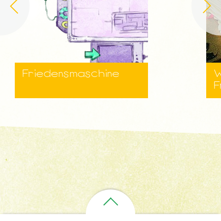
Friedensmaschine
W
F