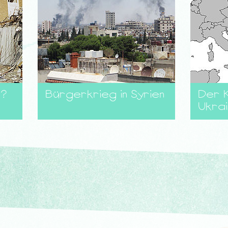
s?
Bürgerkrieg in Syrien
Der K
Ukra