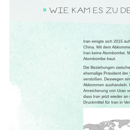
WIE KAM ES ZU D
Iran einigte sich 2015 a
China. Mit dem Abkommen 
Iran keine Atombombe. Mi
Atombombe baut.
Die Beziehungen zwische
ehemalige Präsident der
verstoßen. Deswegen sin
Abkommen aushandeln. Ir
Anreicherung von Uran v
dass Iran jetzt wieder a
Druckmittel für Iran in V