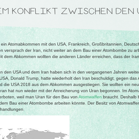
EM KONFLIKT ZWISCHEN DEN 
uf ein Atomabkommen mit den USA, Frankreich, Großbritannien, Deutsc
versprach der Iran, nicht weiter an dem Bau einer Atombombe zu arbe
t dem Abkommen wollten die anderen Länder erreichen, dass der Iran
n den USA und dem Iran haben sich in den vergangenen Jahren weiter 
 USA, Donald Trump, hatte wiederholt den Iran beschuldigt, gegen d
d die USA 2018 aus dem Abkommen ausgestiegen. Sie wollten ein neu
an hat nun wieder mit der Anreicherung von Uran begonnen. Im Ato
erboten, weil man Uran für den Bau von
Atomwaffen
braucht. Deshalb 
n dem Bau einer Atombombe arbeiten könnte. Der Besitz von Atomwaffe
erhandlungen.