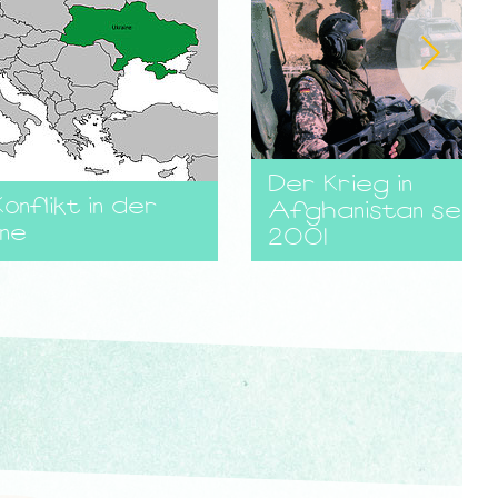
Der Krieg in
onflikt in der
Afghanistan seit
ine
2001