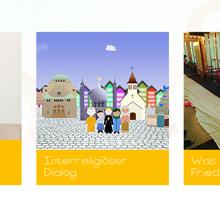
-
Interreligiöser
Was 
Dialog
Fried