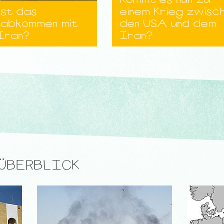
ist das
einem Krieg zwisc
abkommen mit
den USA und dem
Iran?
Iran?
ÜBERBLICK