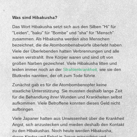
Was sind Hibakusha?
Das Wort Hibakusha setzt sich aus den Silben "Hi" für
"Leiden", "baku" für "Bombe" und "sha" für "Mensch"
zusammen. Als Hibakusha werden also Menschen
bezeichnet, die die Atombombenabwürfe überlebt haben.
Viele der Überlebenden hatten Verbrennungen und alle
waren verstrahlt. Ihre Körper waren und sind oft von
großen Narben gezeichnet. Viele Hibakusha litten und
leiden immer noch an der
Strahlenkrankheit,
wie sie den
Blutkrebs nannten, der oft zum Tode führte.
Zunächst gab es für die Atombombenopfer keine
staatliche Unterstützung. Sie mussten deshalb lange Zeit
für die Behandlung ihrer Wunden und Krankheiten selbst
aufkommen. Viele Betroffene konnten dieses Geld nicht
aufbringen.
Viele Japaner hatten aus Unwissenheit über die Krankheit
Angst, sich anzustecken und mieden deshalb den Kontakt
zu den Hibakushas. Noch heute werden Hibakusha,
deren Kinder und Enkel in Japan missachtet und