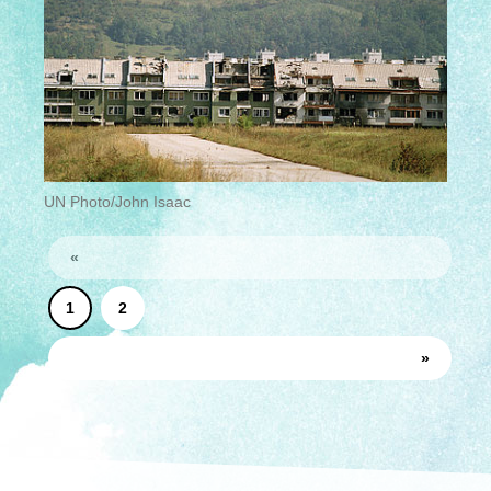
UN Photo/John Isaac
«
1
2
»