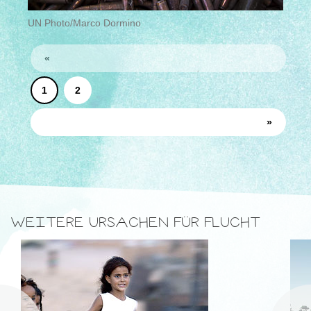
UN Photo/Marco Dormino
«
1
2
»
WEITERE URSACHEN FÜR FLUCHT