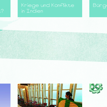
Kriege und Konflikte
Bürge
t?
in Indien