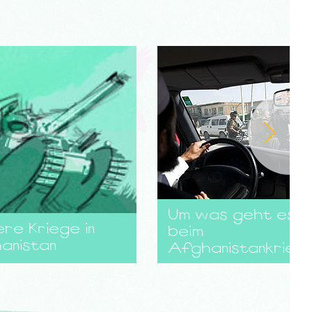
Um was geht es
re Kriege in
beim
anistan
Afghanistankrieg