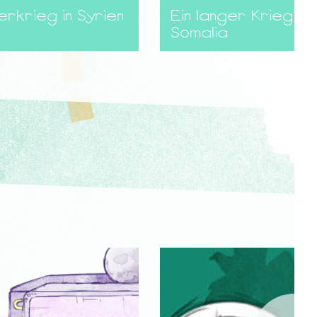
rkrieg in Syrien
Ein langer Krieg in
Somalia