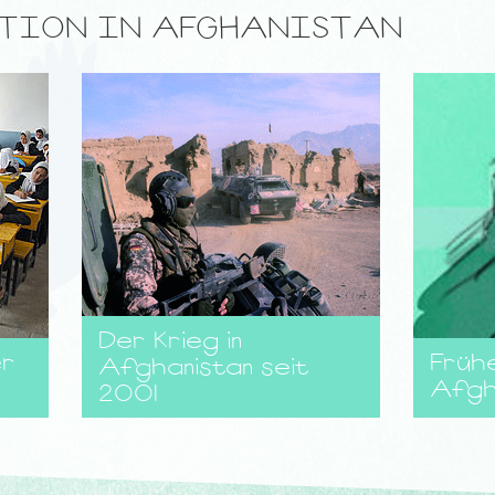
ATION IN AFGHANISTAN
Der Krieg in
er
Frühe
Afghanistan seit
Afgh
2001