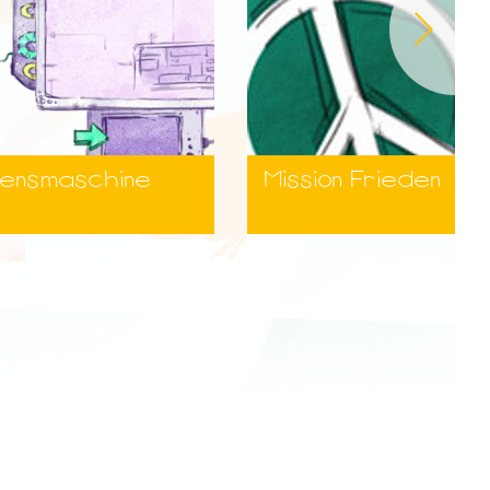
densmaschine
Mission Frieden