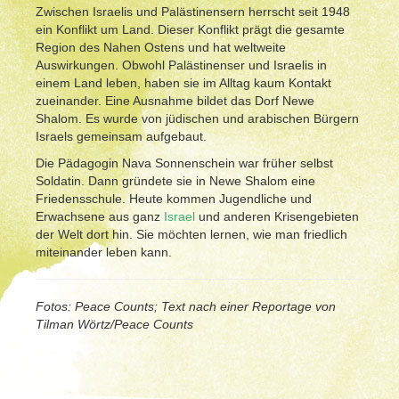
Zwischen Israelis und Palästinensern herrscht seit 1948
ein Konflikt um Land. Dieser Konflikt prägt die gesamte
Region des Nahen Ostens und hat weltweite
Auswirkungen. Obwohl Palästinenser und Israelis in
einem Land leben, haben sie im Alltag kaum Kontakt
zueinander. Eine Ausnahme bildet das Dorf Newe
Shalom. Es wurde von jüdischen und arabischen Bürgern
Israels gemeinsam aufgebaut.
Die Pädagogin Nava Sonnenschein war früher selbst
Soldatin. Dann gründete sie in Newe Shalom eine
Friedensschule. Heute kommen Jugendliche und
Erwachsene aus ganz
Israel
und anderen Krisengebieten
der Welt dort hin. Sie möchten lernen, wie man friedlich
miteinander leben kann.
Fotos: Peace Counts; Text nach einer Reportage von
Tilman Wörtz/Peace Counts