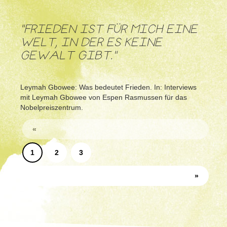
"FRIEDEN IST FÜR MICH EINE
WELT, IN DER ES KEINE
GEWALT GIBT."
Leymah Gbowee: Was bedeutet Frieden. In: Interviews
mit Leymah Gbowee von Espen Rasmussen für das
Nobelpreiszentrum.
«
1
2
3
»