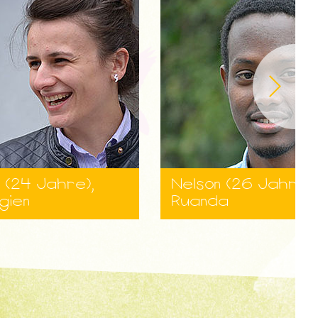
 (24 Jahre),
Nelson (26 Jahre),
gien
Ruanda