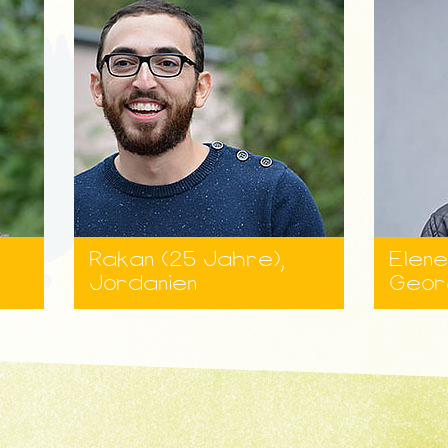
Rakan (25 Jahre),
Elene
Jordanien
Geor