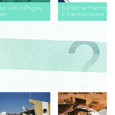
tz von Giftgas
Syrische Flüchtlin
ien
in Deutschland