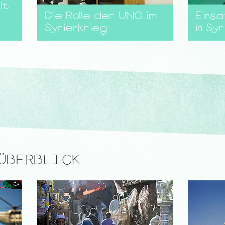
lt
Die Rolle der UNO im
Einsa
Syrienkrieg
in Syr
ÜBERBLICK