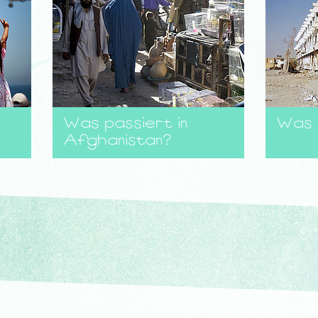
Was passiert in
Was i
Afghanistan?