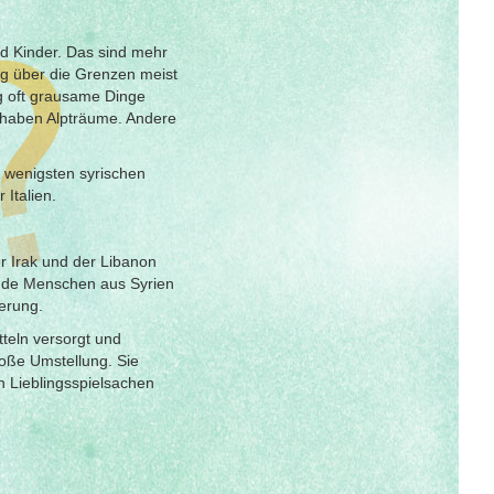
nd Kinder. Das sind mehr
eg über die Grenzen meist
eg oft grausame Dinge
d haben Alpträume. Andere
e wenigsten syrischen
 Italien.
 Irak und der Libanon
ende Menschen aus Syrien
erung.
tteln versorgt und
roße Umstellung. Sie
n Lieblingsspielsachen