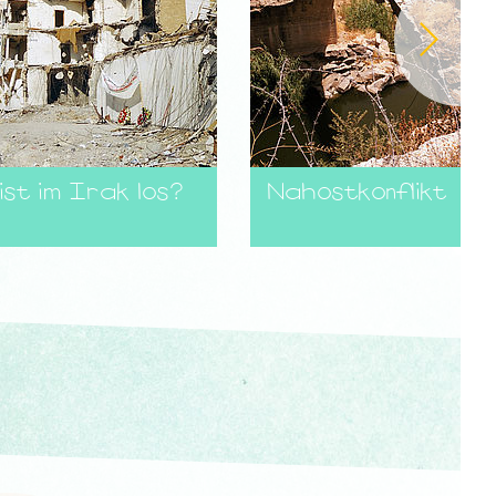
st im Irak los?
Nahostkonflikt