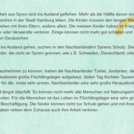
en aus Syren sind ins Ausland geflohen. Mehr als die Hälfte davon si
enschen in der Stadt Hamburg leben. Die Kinder müssen den langen W
ehen mit ihren Eltern, andere allein. Die meisten Kinder haben im Kri
e oder Verwandte verloren. Einige können nicht mehr gut schlafen un
ten Geräuschen.
ie ins Ausland gehen, suchen in den Nachbarländern Syriens Schutz. Di
nder, die nicht an Syrien grenzen, wie z.B. Schweden, Deutschland, oder
aufnehmen zu können, haben die Nachbarländer Türkei, Jordanien, der
isationen große Flüchtlingslager aufgebaut. Jeden Tag flüchten Taus
t für die, meist sehr armen, Nachbarländer eine sehr große Herausford
nd längst überfüllt. Es können nicht mehr alle Menschen mit Nahrungsmi
rden. Für die Menschen ist das Leben im Flüchtlingslager eine sehr g
Beschäftigung. Die Kinder können nicht zur Schule gehen und mit ihre
haben neben dem Zuhause auch ihre Arbeit verloren.